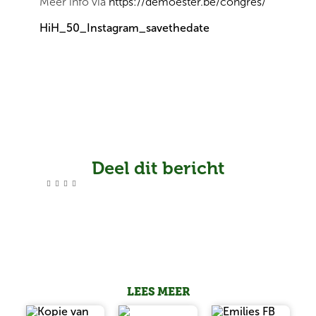
Meer info via
https://demoester.be/congres/
HiH_50_Instagram_savethedate
Deel dit bericht
LEES MEER