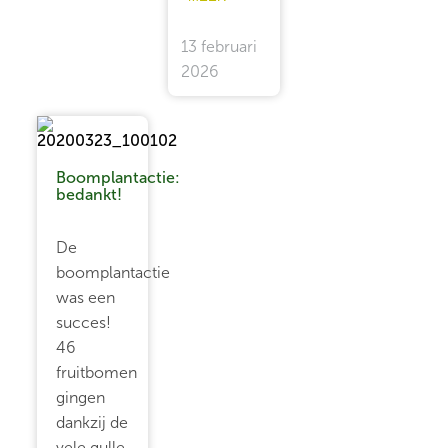
13 februari
2026
Boomplantactie:
bedankt!
De
boomplantactie
was een
succes!
46
fruitbomen
gingen
dankzij de
vele gulle