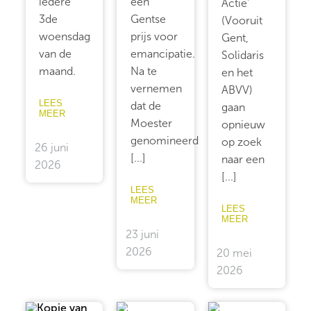
iedere
een
Actie’
3de
Gentse
(Vooruit
woensdag
prijs voor
Gent,
van de
emancipatie.
Solidaris
maand.
Na te
en het
vernemen
ABVV)
LEES
dat de
gaan
MEER
Moester
opnieuw
genomineerd
op zoek
26 juni
[...]
naar een
2026
[...]
LEES
MEER
LEES
MEER
23 juni
2026
20 mei
2026