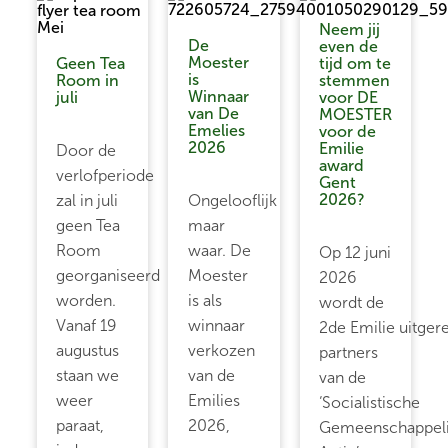
Neem jij
De
even de
Moester
Geen Tea
tijd om te
is
Room in
stemmen
Winnaar
juli
voor DE
van De
MOESTER
Emelies
voor de
2026
Emilie
Door de
award
verlofperiode
Gent
2026?
zal in juli
Ongelooflijk
geen Tea
maar
Room
waar. De
Op 12 juni
georganiseerd
Moester
2026
worden.
is als
wordt de
Vanaf 19
winnaar
2de Emilie uitgere
augustus
verkozen
partners
staan we
van de
van de
weer
Emilies
‘Socialistische
paraat,
2026,
Gemeenschappeli