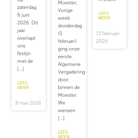
Moester,
zaterdag
Vorige
LEES
6 juni
week
MEER
2026. Dit
donderdag
jaar
13 februari
(5
overlapt
2026
februari)
ons
ging onze
festijn
eerste
met de
Algemene
[...]
Vergadering
door
LEES
binnen de
MEER
Moester.
We
8 mei 2026
wensen
[...]
LEES
MEER