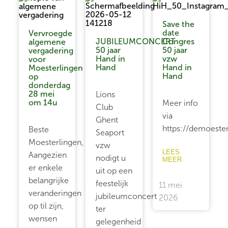
Save the
date
Vervroegde
JUBILEUMCONCERT
Congres
algemene
50 jaar
50 jaar
vergadering
Hand in
vzw
voor
Hand
Hand in
Moesterlingen
Hand
op
donderdag
28 mei
Lions
om 14u
Meer info
Club
via
Ghent
https://demoeste
Beste
Seaport
Moesterlingen,
vzw
LEES
Aangezien
nodigt u
MEER
er enkele
uit op een
belangrijke
feestelijk
11 mei
veranderingen
jubileumconcert
2026
op til zijn,
ter
wensen
gelegenheid