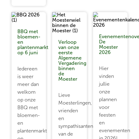
BBQ met
Evenementenove
bloemen-
De
en
Verloop
Moester
plantenmarkt
van onze
2026
op 6 juni
eerste
Algemene
Vergadering
binnen
Hier
Iedereen
de
vinden
is weer
Moester
jullie
meer dan
onze
welkom
Lieve
plannen
op onze
Moesterlingen,
voor
BBQ met
vrienden
feesten
bloemen-
en
en
en
sympathisanten
evenementen
plantenmarkt
van de
in 2026!
op