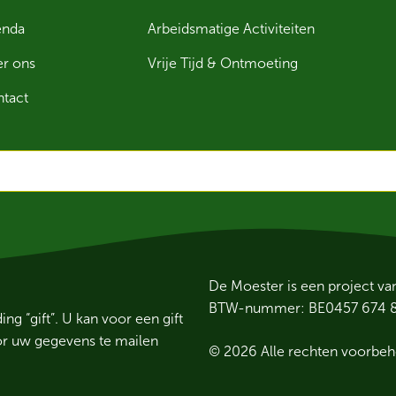
enda
Arbeidsmatige Activiteiten
r ons
Vrije Tijd & Ontmoeting
tact
De Moester is een project v
BTW-nummer: BE0457 674 
 “gift”. U kan voor een gift
or uw gegevens te mailen
© 2026 Alle rechten voorbe