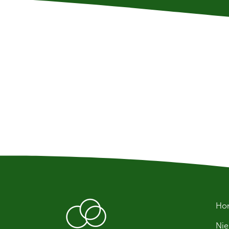
Ho
Ni