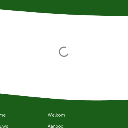
me
Welkom
euws
Aanbod