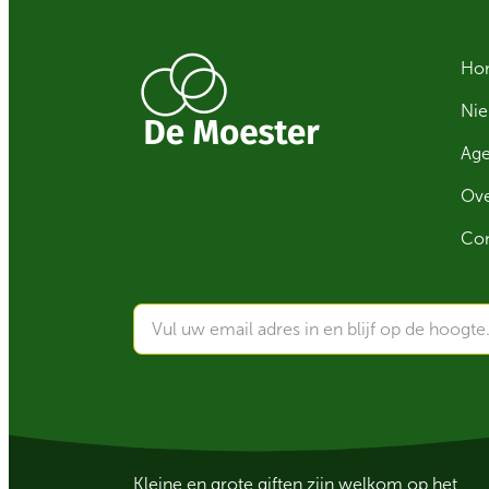
Ho
Ni
Ag
Ove
Con
Kleine en grote giften zijn welkom op het