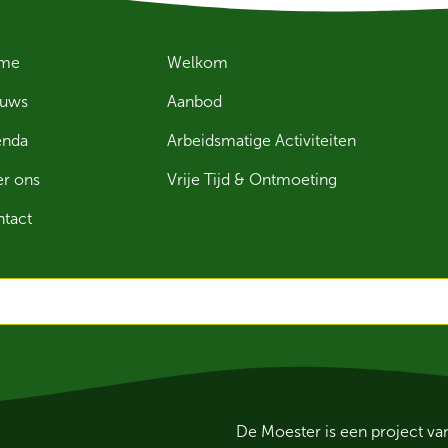
me
Welkom
euws
Aanbod
enda
Arbeidsmatige Activiteiten
r ons
Vrije Tijd & Ontmoeting
tact
De Moester is een project v