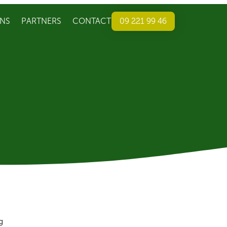
NS
PARTNERS
CONTACT
09 221 99 46
g