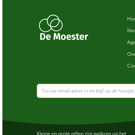
Ho
Ni
Ag
Ove
Con
Kleine en grote giften zijn welkom op het