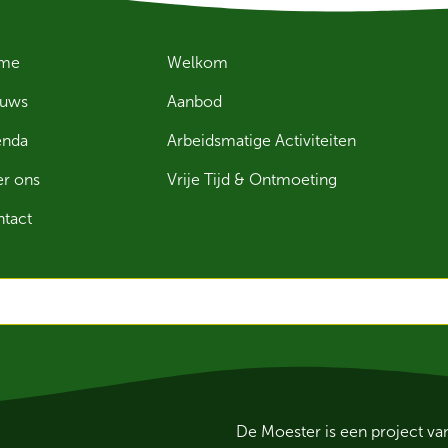
me
Welkom
euws
Aanbod
enda
Arbeidsmatige Activiteiten
r ons
Vrije Tijd & Ontmoeting
tact
De Moester is een project v