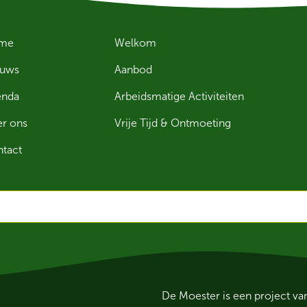
me
Welkom
euws
Aanbod
enda
Arbeidsmatige Activiteiten
r ons
Vrije Tijd & Ontmoeting
tact
De Moester is een project v