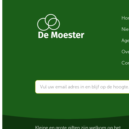
Ho
Ni
Ag
Ove
Con
Kleine en grote giften zijn welkom op het