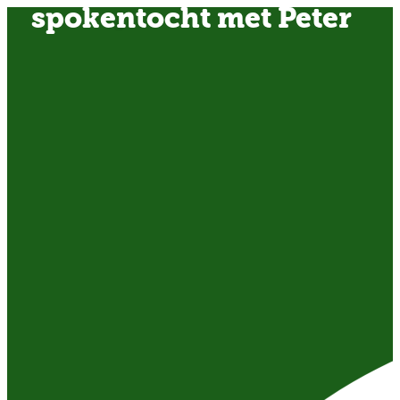
spokentocht met Peter
OVER ONS