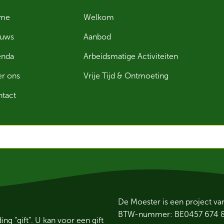
me
Welkom
euws
Aanbod
enda
Arbeidsmatige Activiteiten
r ons
Vrije Tijd & Ontmoeting
tact
De Moester is een project v
BTW-nummer: BE0457 674 
 “gift”. U kan voor een gift