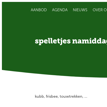
AANBOD
AGENDA
NIEUWS
OVER O
spelletjes namidda
kubb, frisbee, touwtrekken, …