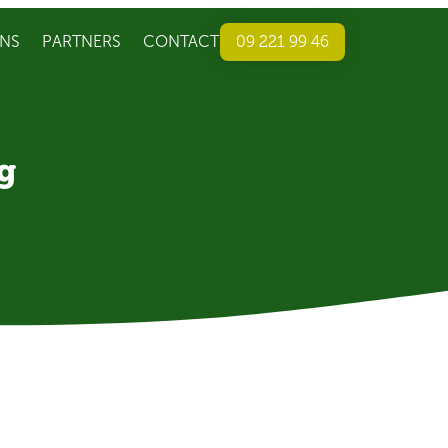
NS
PARTNERS
CONTACT
09 221 99 46
g