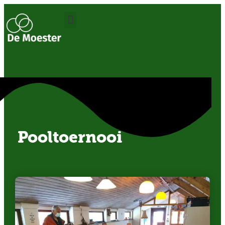
OVER ONS
Pooltoernooi