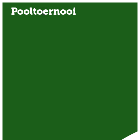
Pooltoernooi
OVER ONS