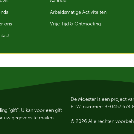
euws
Aanbod
enda
Arbeidsmatige Activiteiten
r ons
Vrije Tijd & Ontmoeting
tact
De Moester is een project v
BTW-nummer: BE0457 674 
 “gift”. U kan voor een gift
or uw gegevens te mailen
© 2026 Alle rechten voorbe