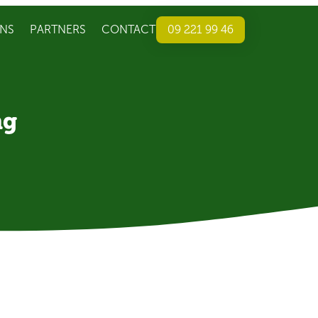
NS
PARTNERS
CONTACT
09 221 99 46
ng