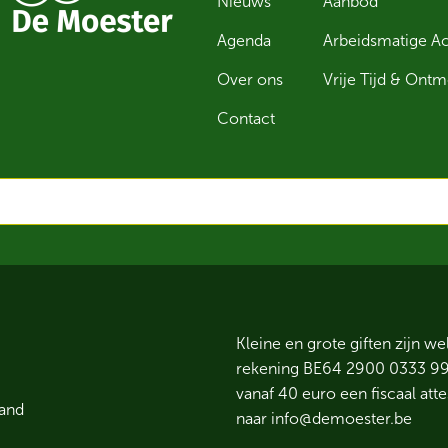
Nieuws
Aanbod
Agenda
Arbeidsmatige Act
Over ons
Vrije Tijd & Ont
Contact
Kleine en grote giften zijn w
rekening BE64 2900 0333 9952
vanaf 40 euro een fiscaal at
Hand
naar
info@demoester.be