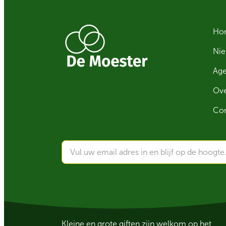
Ho
Ni
Ag
Ove
Con
Kleine en grote giften zijn welkom op het