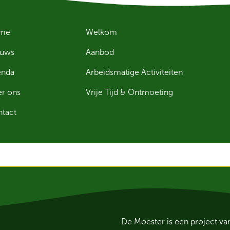
me
Welkom
euws
Aanbod
enda
Arbeidsmatige Activiteiten
r ons
Vrije Tijd & Ontmoeting
tact
De Moester is een project v