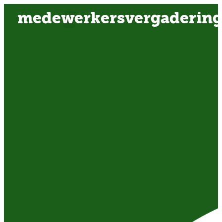
medewerkersvergaderin
OVER ONS