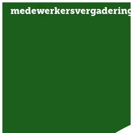
medewerkersvergaderin
OVER ONS