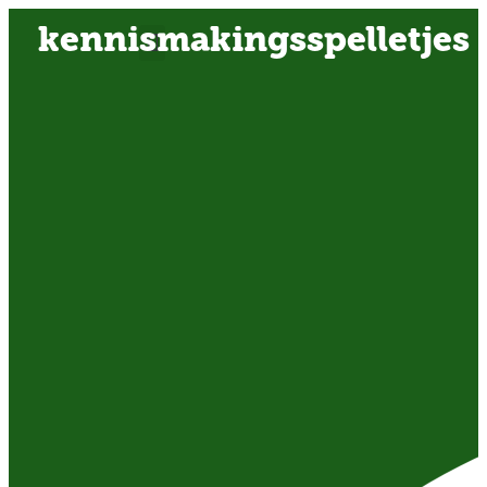
kennismakingsspelletjes
OVER ONS