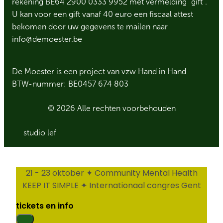
rekening BE64 2900 0333 9952 met vermelding “gift”.
U kan voor een gift vanaf 40 euro een fiscaal attest
bekomen door uw gegevens te mailen naar
info@demoester.be
De Moester is een project van vzw Hand in Hand
BTW-nummer: BE0457 674 803
© 2026 Alle rechten voorbehouden
studio lef
21 - 23 oktober ✦ Community Mental Health
KEEP IT SIMPLE ✦ Internationaal congres Gent
tickets en info