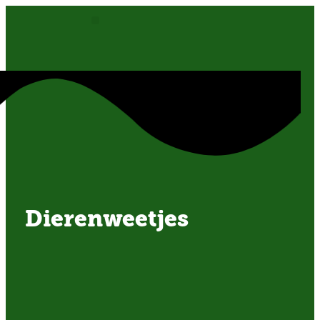
OVER ONS
Dierenweetjes