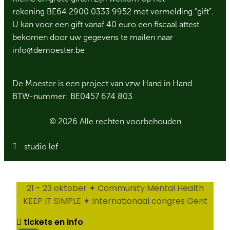
rekening BE64 2900 0333 9952 met vermelding “gift”.
U kan voor een gift vanaf 40 euro een fiscaal attest
bekomen door uw gegevens te mailen naar
info@demoester.be
De Moester is een project van vzw Hand in Hand
BTW-nummer: BE0457 674 803
© 2026 Alle rechten voorbehouden
studio lef
21 - 23 oktober ✦ Community Mental Health
KEEP IT SIMPLE ✦ Internationaal congres Gent
tickets en info