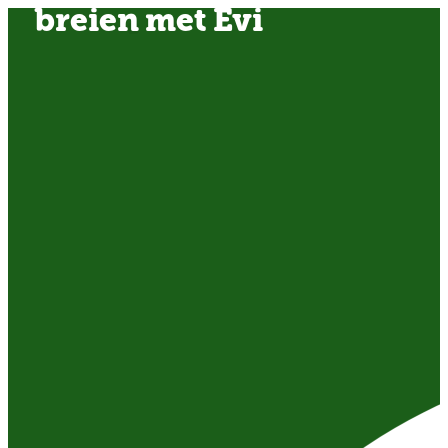
breien met Evi
OVER ONS