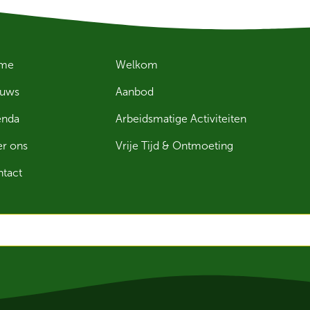
me
Welkom
euws
Aanbod
enda
Arbeidsmatige Activiteiten
r ons
Vrije Tijd & Ontmoeting
tact