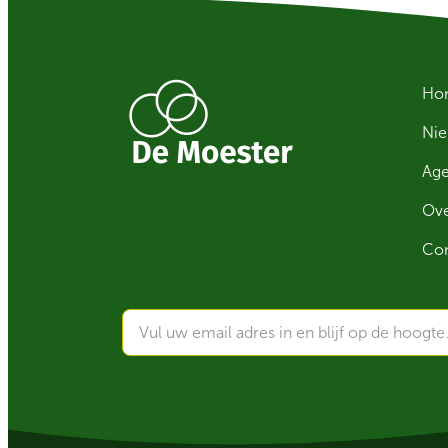
Ho
Ni
Ag
Ove
Con