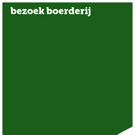
bezoek boerderij
OVER ONS