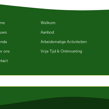
me
Welkom
euws
Aanbod
enda
Arbeidsmatige Activiteiten
r ons
Vrije Tijd & Ontmoeting
tact