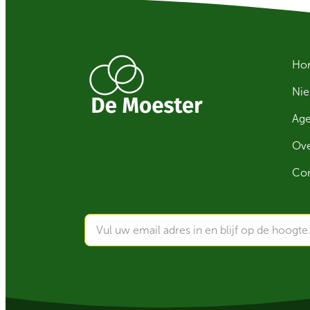
Ho
Ni
Ag
Ove
Con