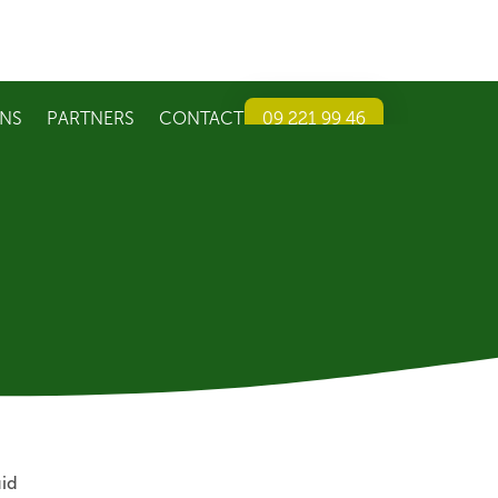
NS
PARTNERS
CONTACT
09 221 99 46
uid