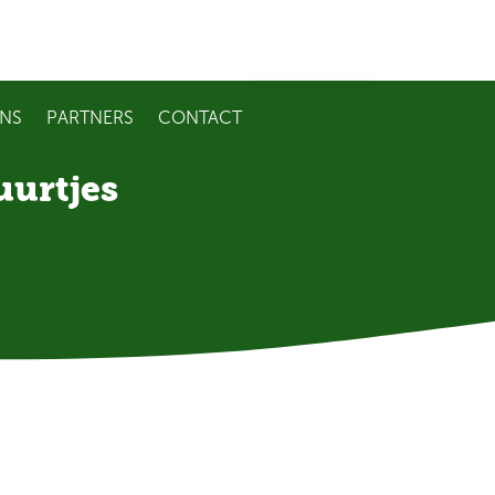
NS
PARTNERS
CONTACT
09 221 99 46
uurtjes