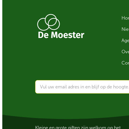
Ho
Ni
Ag
Ove
Con
Kleine en grote giften zijn welkom op het