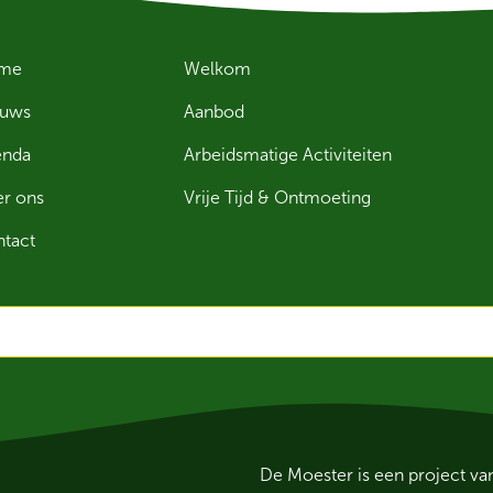
me
Welkom
euws
Aanbod
enda
Arbeidsmatige Activiteiten
r ons
Vrije Tijd & Ontmoeting
tact
De Moester is een project v