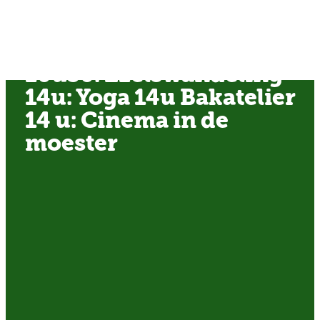
9u30: Weekplanning
10u30: Ezelswandeling
14u: Yoga 14u Bakatelier
14 u: Cinema in de
moester