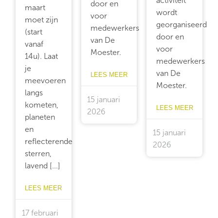
activiteit
door en
maart
wordt
voor
moet zijn
georganiseerd
medewerkers
(start
door en
van De
vanaf
voor
Moester.
14u). Laat
medewerkers
je
van De
LEES MEER
meevoeren
Moester.
langs
15 januari
kometen,
LEES MEER
2026
planeten
en
15 januari
reflecterende
2026
sterren,
lavend [...]
LEES MEER
17 februari