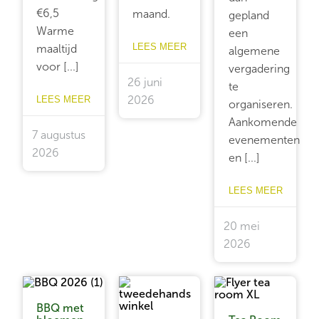
€6,5
maand.
gepland
Warme
een
LEES MEER
maaltijd
algemene
voor [...]
vergadering
26 juni
te
LEES MEER
2026
organiseren.
Aankomende
7 augustus
evenementen
2026
en [...]
LEES MEER
20 mei
2026
BBQ met