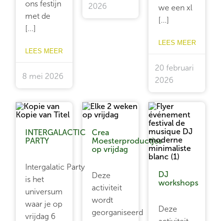
ons festijn
2026
we een xl
met de
[...]
[...]
LEES MEER
LEES MEER
20 februari
8 mei 2026
2026
INTERGALACTIC
Crea
PARTY
Moesterproductjes
op vrijdag
Intergalatic Party
DJ
Deze
is het
workshops
activiteit
universum
wordt
waar je op
Deze
georganiseerd
vrijdag 6