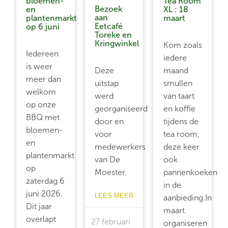
bloemen-
Tea Room
Bezoek
en
XL : 18
aan
plantenmarkt
maart
Eetcafé
op 6 juni
Toreke en
Kringwinkel
Kom zoals
Iedereen
iedere
is weer
Deze
maand
meer dan
uitstap
smullen
welkom
werd
van taart
op onze
georganiseerd
en koffie
BBQ met
door en
tijdens de
bloemen-
voor
tea room,
en
medewerkers
deze keer
plantenmarkt
van De
ook
op
Moester.
pannenkoeken
zaterdag 6
in de
juni 2026.
LEES MEER
aanbieding.In
Dit jaar
maart
overlapt
27 februari
organiseren