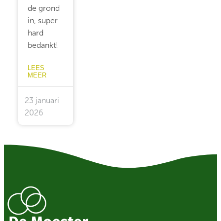
de grond
in, super
hard
bedankt!
LEES
MEER
23 januari
2026