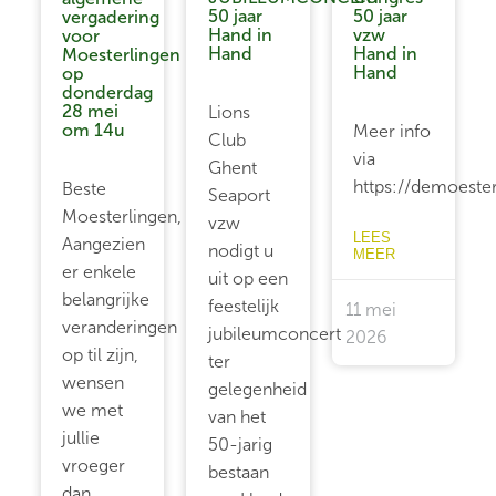
50 jaar
50 jaar
vergadering
Hand in
vzw
voor
Hand
Hand in
Moesterlingen
Hand
op
donderdag
28 mei
Lions
om 14u
Meer info
Club
via
Ghent
https://demoeste
Beste
Seaport
Moesterlingen,
vzw
LEES
Aangezien
nodigt u
MEER
er enkele
uit op een
belangrijke
feestelijk
11 mei
veranderingen
jubileumconcert
2026
op til zijn,
ter
wensen
gelegenheid
we met
van het
jullie
50-jarig
vroeger
bestaan
dan