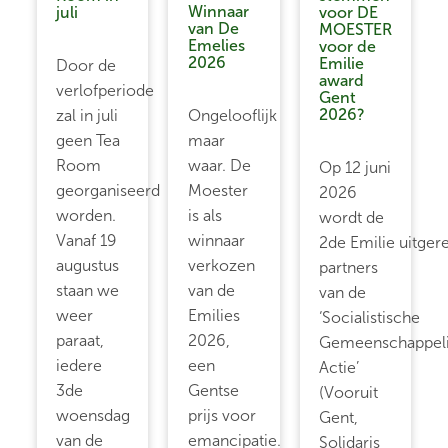
Winnaar
juli
voor DE
van De
MOESTER
Emelies
voor de
2026
Emilie
Door de
award
verlofperiode
Gent
2026?
zal in juli
Ongelooflijk
geen Tea
maar
Room
waar. De
Op 12 juni
georganiseerd
Moester
2026
worden.
is als
wordt de
Vanaf 19
winnaar
2de Emilie uitgere
augustus
verkozen
partners
staan we
van de
van de
weer
Emilies
‘Socialistische
paraat,
2026,
Gemeenschappeli
iedere
een
Actie’
3de
Gentse
(Vooruit
woensdag
prijs voor
Gent,
van de
emancipatie.
Solidaris