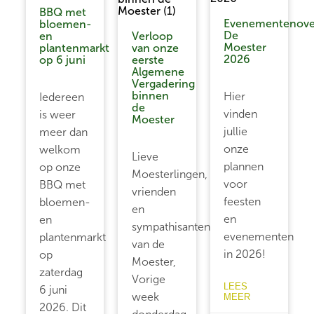
BBQ met
Evenementenove
bloemen-
De
en
Verloop
Moester
plantenmarkt
van onze
2026
op 6 juni
eerste
Algemene
Vergadering
binnen
Hier
Iedereen
de
vinden
is weer
Moester
jullie
meer dan
onze
welkom
Lieve
plannen
op onze
Moesterlingen,
voor
BBQ met
vrienden
feesten
bloemen-
en
en
en
sympathisanten
evenementen
plantenmarkt
van de
in 2026!
op
Moester,
zaterdag
Vorige
LEES
6 juni
week
MEER
2026. Dit