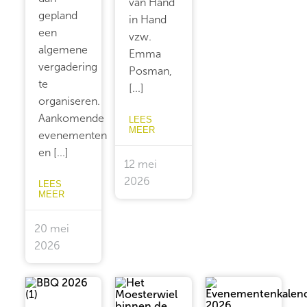
van Hand
gepland
in Hand
een
vzw.
algemene
Emma
vergadering
Posman,
te
[...]
organiseren.
Aankomende
LEES
MEER
evenementen
en [...]
12 mei
2026
LEES
MEER
20 mei
2026