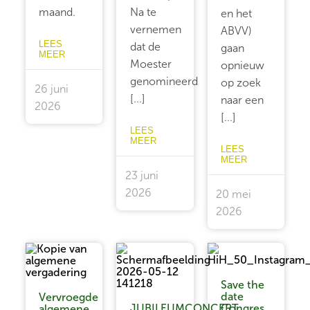
maand.
Na te
en het
vernemen
ABVV)
LEES
dat de
gaan
MEER
Moester
opnieuw
genomineerd
op zoek
26 juni
[...]
naar een
2026
[...]
LEES
MEER
LEES
MEER
23 juni
2026
20 mei
2026
Save the
date
Vervroegde
JUBILEUMCONCERT
Congres
algemene