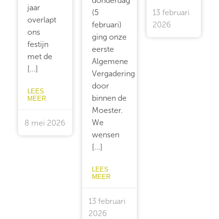
donderdag
jaar
(5
13 februari
overlapt
februari)
2026
ons
ging onze
festijn
eerste
met de
Algemene
[...]
Vergadering
door
LEES
binnen de
MEER
Moester.
We
8 mei 2026
wensen
[...]
LEES
MEER
13 februari
2026