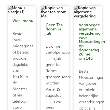
Weekmenu
Geen Tea
Vervroegde
Room in
algemene
juli
vergadering
Bestel
voor
jouw
Moesterlingen
op
middagmaal
Door de
donderdag
of belegd
verlofperiode
28 mei
broodje
om 14u
zal in juli
dagelijks
geen Tea
voor
Room
Beste
10u30 in
georganiseerd
Moesterlingen,
de
worden.
Aangezien
Moester
Vanaf 19
er enkele
of via
augustus
belangrijke
telefoon.
staan we
veranderingen
Soep
weer
op til zijn,