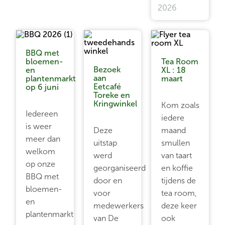
2026
BBQ met
bloemen-
Tea Room
Bezoek
en
XL : 18
aan
plantenmarkt
maart
Eetcafé
op 6 juni
Toreke en
Kringwinkel
Kom zoals
Iedereen
iedere
is weer
Deze
maand
meer dan
uitstap
smullen
welkom
werd
van taart
op onze
georganiseerd
en koffie
BBQ met
door en
tijdens de
bloemen-
voor
tea room,
en
medewerkers
deze keer
plantenmarkt
van De
ook