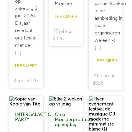
op
Moester.
pannenkoeken
zaterdag 6
in de
juni 2026.
LEES MEER
aanbieding.In
Dit jaar
maart
overlapt
27 februari
organiseren
ons festijn
2026
we een xl
met de
[...]
[...]
LEES MEER
LEES MEER
20 februari
8 mei 2026
2026
INTERGALACTIC
Crea
PARTY
Moesterproductjes
op vrijdag