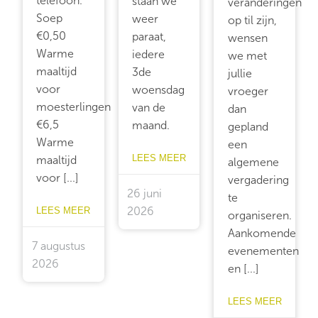
telefoon.
staan we
veranderingen
Soep
weer
op til zijn,
€0,50
paraat,
wensen
Warme
iedere
we met
maaltijd
3de
jullie
voor
woensdag
vroeger
moesterlingen
van de
dan
€6,5
maand.
gepland
Warme
een
LEES MEER
maaltijd
algemene
voor [...]
vergadering
26 juni
te
LEES MEER
2026
organiseren.
Aankomende
7 augustus
evenementen
2026
en [...]
LEES MEER