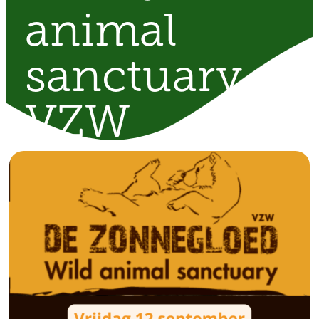
animal
sanctuary
VZW