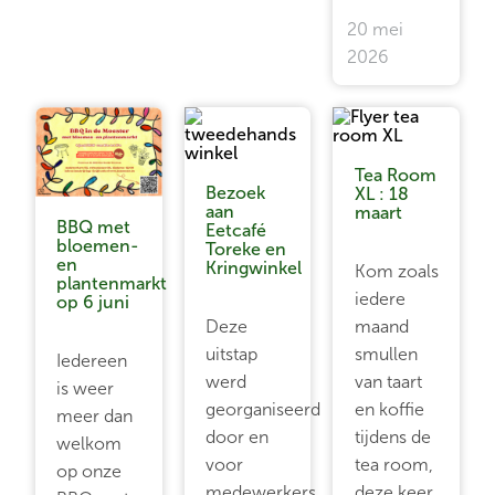
20 mei
2026
Tea Room
Bezoek
XL : 18
aan
maart
BBQ met
Eetcafé
bloemen-
Toreke en
en
Kringwinkel
Kom zoals
plantenmarkt
iedere
op 6 juni
Deze
maand
uitstap
smullen
Iedereen
werd
van taart
is weer
georganiseerd
en koffie
meer dan
door en
tijdens de
welkom
voor
tea room,
op onze
medewerkers
deze keer