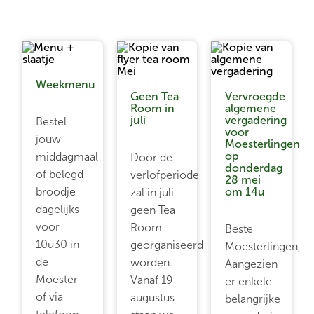
Weekmenu
Geen Tea
Vervroegde
Room in
algemene
juli
vergadering
Bestel
voor
jouw
Moesterlingen
op
middagmaal
Door de
donderdag
of belegd
verlofperiode
28 mei
broodje
om 14u
zal in juli
dagelijks
geen Tea
voor
Room
Beste
10u30 in
georganiseerd
Moesterlingen,
de
worden.
Aangezien
Moester
Vanaf 19
er enkele
of via
augustus
belangrijke