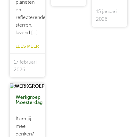
planeten
en
15 januari
reflecterende
2026
sterren,
lavend [...]
LEES MEER
17 februari
2026
Werkgroep
Moesterdag
Kom jij
mee
denken?