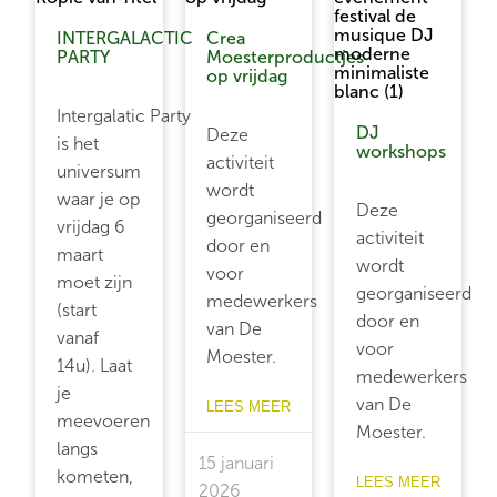
INTERGALACTIC
Crea
PARTY
Moesterproductjes
op vrijdag
Intergalatic Party
DJ
Deze
is het
workshops
activiteit
universum
wordt
waar je op
Deze
georganiseerd
vrijdag 6
activiteit
door en
maart
wordt
voor
moet zijn
georganiseerd
medewerkers
(start
door en
van De
vanaf
voor
Moester.
14u). Laat
medewerkers
je
van De
LEES MEER
meevoeren
Moester.
langs
15 januari
kometen,
LEES MEER
2026