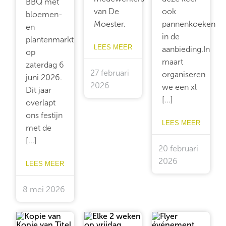
BBQ met
van De
ook
bloemen-
Moester.
pannenkoeken
en
in de
plantenmarkt
LEES MEER
aanbieding.In
op
maart
zaterdag 6
27 februari
organiseren
juni 2026.
2026
we een xl
Dit jaar
[...]
overlapt
ons festijn
LEES MEER
met de
[...]
20 februari
2026
LEES MEER
8 mei 2026