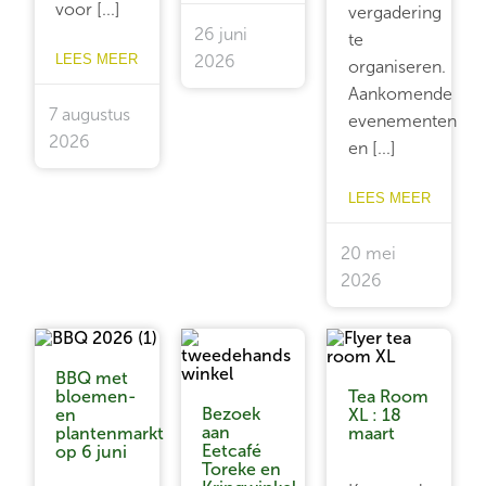
voor [...]
vergadering
26 juni
te
LEES MEER
2026
organiseren.
Aankomende
7 augustus
evenementen
2026
en [...]
LEES MEER
20 mei
2026
BBQ met
bloemen-
Tea Room
Bezoek
en
XL : 18
aan
plantenmarkt
maart
Eetcafé
op 6 juni
Toreke en