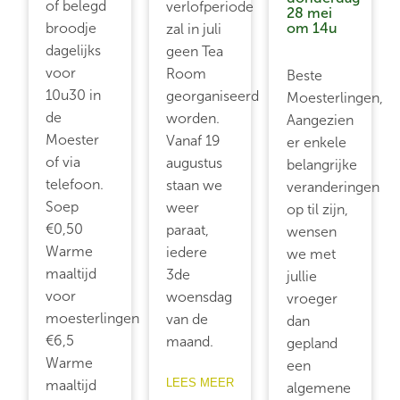
of belegd
verlofperiode
28 mei
broodje
om 14u
zal in juli
dagelijks
geen Tea
voor
Room
Beste
10u30 in
georganiseerd
Moesterlingen,
de
worden.
Aangezien
Moester
Vanaf 19
er enkele
of via
augustus
belangrijke
telefoon.
staan we
veranderingen
Soep
weer
op til zijn,
€0,50
paraat,
wensen
Warme
iedere
we met
maaltijd
3de
jullie
voor
woensdag
vroeger
moesterlingen
van de
dan
€6,5
maand.
gepland
Warme
een
LEES MEER
maaltijd
algemene