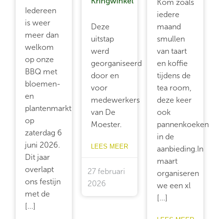
Kringwinkel
Kom zoals
Iedereen
iedere
is weer
Deze
maand
meer dan
uitstap
smullen
welkom
werd
van taart
op onze
georganiseerd
en koffie
BBQ met
door en
tijdens de
bloemen-
voor
tea room,
en
medewerkers
deze keer
plantenmarkt
van De
ook
op
Moester.
pannenkoeken
zaterdag 6
in de
juni 2026.
LEES MEER
aanbieding.In
Dit jaar
maart
overlapt
27 februari
organiseren
ons festijn
2026
we een xl
met de
[...]
[...]