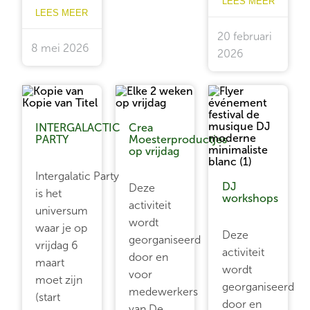
LEES MEER
LEES MEER
20 februari
8 mei 2026
2026
INTERGALACTIC
Crea
PARTY
Moesterproductjes
op vrijdag
Intergalatic Party
DJ
Deze
is het
workshops
activiteit
universum
wordt
waar je op
Deze
georganiseerd
vrijdag 6
activiteit
door en
maart
wordt
voor
moet zijn
georganiseerd
medewerkers
(start
door en
van De