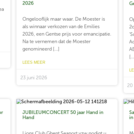
2026
G
ea
Ongelooflijk maar waar. De Moester is
Op
als winnaar verkozen van de Emilies
2d
2026, een Gentse prijs voor emancipatie.
‘S
Na te vernemen dat de Moester
Ac
genomineerd [...]
AB
[..
LEES MEER
L
23 juni 2026
20
or
JUBILEUMCONCERT 50 jaar Hand in
Sa
Hand
i
Lions Club Ghent Seaport vzw nodigt u
Me