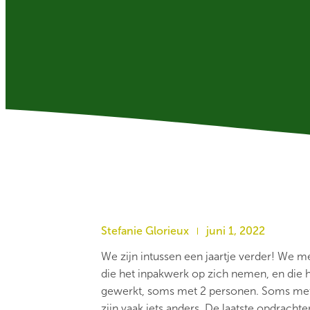
Stefanie Glorieux
juni 1, 2022
We zijn intussen een jaartje verder! We m
die het inpakwerk op zich nemen, en die hi
gewerkt, soms met 2 personen. Soms met 
zijn vaak iets anders. De laatste opdrachten