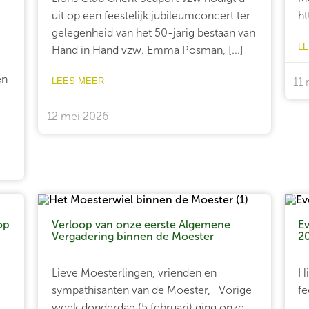
uit op een feestelijk jubileumconcert ter
ht
gelegenheid van het 50-jarig bestaan van
L
Hand in Hand vzw. Emma Posman, [...]
en
11
LEES MEER
12 mei 2026
op
Verloop van onze eerste Algemene
E
Vergadering binnen de Moester
2
Lieve Moesterlingen, vrienden en
Hi
sympathisanten van de Moester, Vorige
fe
week donderdag (5 februari) ging onze