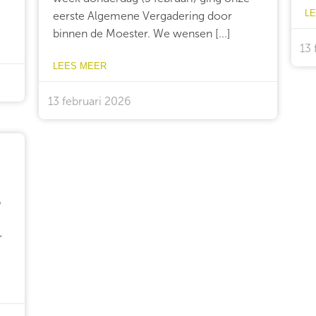
L
eerste Algemene Vergadering door
binnen de Moester. We wensen [...]
13 
LEES MEER
13 februari 2026
6
e
r