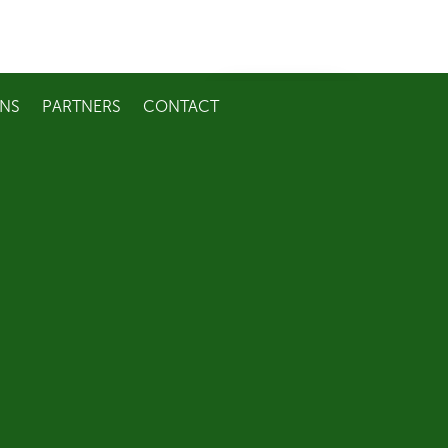
NS
PARTNERS
CONTACT
09 221 99 46